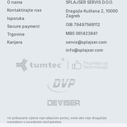
O nama
SPLAJSER SERVIS D.O.O.
Kontaktirajte nas
Dragojla Kušlana 2, 10000
Zagreb
Isporuka
OIB 79497569112
Secure payment
MBS 061423841
Trgovine
Karijera
servis@splajser.com
info@splajser.com
*U prikazane cijene nije uključen porez, osim ako nije drugačije
navedeno u posebnim slučajevima.